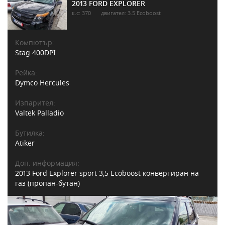
2013 FORD EXPLORER
к.с: 370
двигател: 3.5 Ecoboost
Компютър:
Stag 400DPI
Рейка:
Dymco Hercules
Изпарител:
Valtek Palladio
Бутилка:
Atiker
Доп. информация:
2013 Ford Explorer sport 3,5 Ecoboost конвертиран на
газ (пропан-бутан)