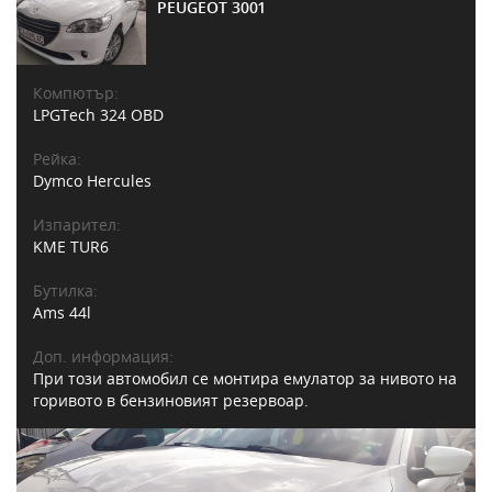
PEUGEOT 3001
Компютър:
LPGTech 324 OBD
Рейка:
Dymco Hercules
Изпарител:
KME TUR6
Бутилка:
Ams 44l
Доп. информация:
При този автомобил се монтира емулатор за нивото на
горивото в бензиновият резервоар.